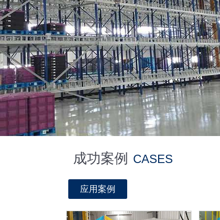
成功案例
CASES
应用案例