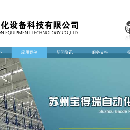
心
应用案例
新闻资讯
服务支持