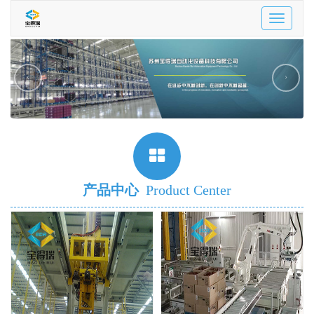
Toggle
navigatio
‹
›
产品中心
Product Center